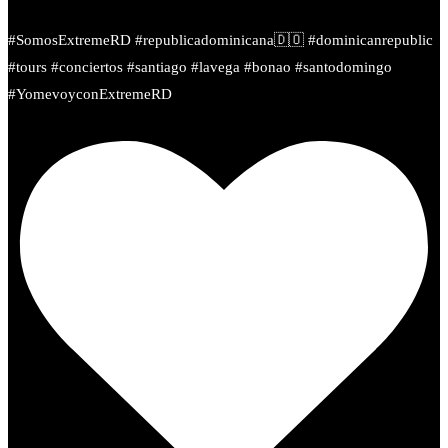
#SomosExtremeRD #republicadominicana🇩🇴 #dominicanrepublic
#tours #conciertos #santiago #lavega #bonao #santodomingo
#YomevoyconExtremeRD