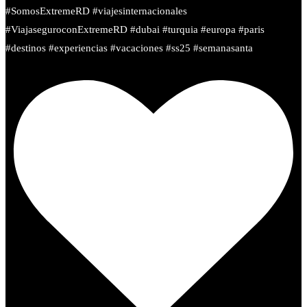
#SomosExtremeRD #viajesinternacionales
#ViajaseguroconExtremeRD #dubai #turquia #europa #paris
#destinos #experiencias #vacaciones #ss25 #semanasanta