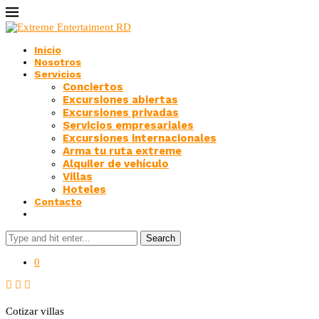
Inicio
Nosotros
Servicios
Conciertos
Excursiones abiertas
Excursiones privadas
Servicios empresariales
Excursiones internacionales
Arma tu ruta extreme
Alquiler de vehículo
Villas
Hoteles
Contacto
Search
0
Cotizar
villas