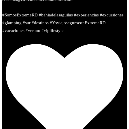
#SomosExtremeRD #bahiadelasaguilas #experiencias #excursiones
#glamping #sur #destinos #YoviajoseguroconExtremeRD
#vacaciones #verano #viplifestyle