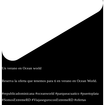
Un verano en Ocean world
Reserva la oferta que tenemos para ti en verano en Ocean World.
#republicadominicana #oceanworld #parqueacuatico #puertoplata
#SomosExtremeRD #ViajaseguroconExtremeRD #ofertas