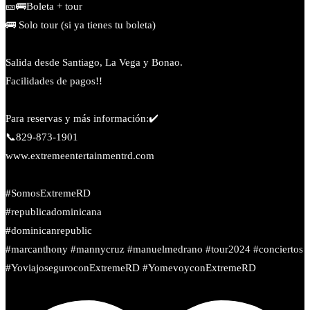
🎫🚌Boleta + tour
🚌 Solo tour (si ya tienes tu boleta)
Salida desde Santiago, La Vega y Bonao.
Facilidades de pagos!!
Para reservas y más información:✔️
📞829-873-1901
www.extremeentertainmentrd.com
#SomosExtremeRD
#republicadominicana
#dominicanrepublic
#marcanthony #mannycruz #manuelmedrano #tour2024 #conciertos
#YoviajoseguroconExtremeRD #YomevoyconExtremeRD