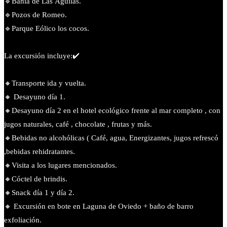
🔹️Bahía de Las Águilas.
🔹️Pozos de Romeo.
🔹️Parque Eólico los cocos.
La excursión incluye:✔️
🔸️Transporte ida y vuelta.
🔸 Desayuno día 1.
🔸Desayuno día 2 en el hotel ecológico frente al mar completo , con
jugos naturales, café , chocolate , frutas y más.
🔸Bebidas no alcohólicas ( Café, agua, Energizantes, jugos refrescó
,bebidas rehidratantes.
🔸Visita a los lugares mencionados.
🔸Cóctel de brindis.
🔸Snack día 1 y día 2.
🔸 Excursión en bote en Laguna de Oviedo + baño de barro
exfoliación.