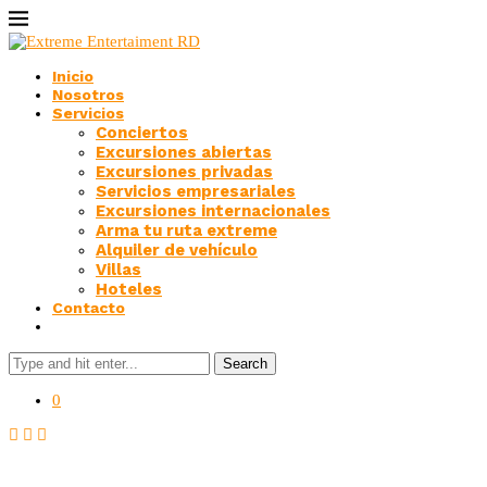
Inicio
Nosotros
Servicios
Conciertos
Excursiones abiertas
Excursiones privadas
Servicios empresariales
Excursiones internacionales
Arma tu ruta extreme
Alquiler de vehículo
Villas
Hoteles
Contacto
Search
0