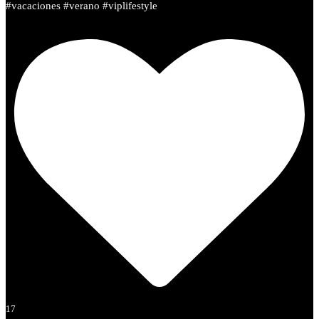
#vacaciones #verano #viplifestyle
17