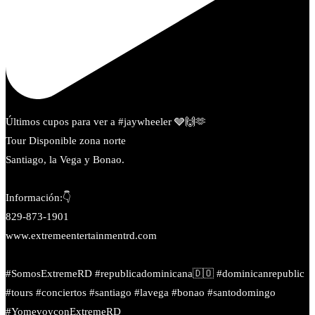
Últimos cupos para ver a #jaywheeler 🩶🙌🫶
Tour Disponible zona norte
Santiago, la Vega y Bonao.
Información:👇
829-873-1901
www.extremeentertainmentrd.com
#SomosExtremeRD #republicadominicana🇩🇴 #dominicanrepublic
#tours #conciertos #santiago #lavega #bonao #santodomingo
#YomevoyconExtremeRD