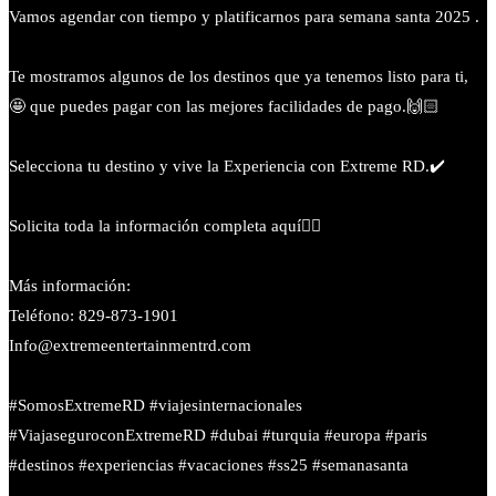
Vamos agendar con tiempo y platificarnos para semana santa 2025 .
Te mostramos algunos de los destinos que ya tenemos listo para ti,
🤩 que puedes pagar con las mejores facilidades de pago.🙌🏻
Selecciona tu destino y vive la Experiencia con Extreme RD.✔️
Solicita toda la información completa aquí👇🏻
Más información:
Teléfono: 829-873-1901
Info@extremeentertainmentrd.com
#SomosExtremeRD #viajesinternacionales
#ViajaseguroconExtremeRD #dubai #turquia #europa #paris
#destinos #experiencias #vacaciones #ss25 #semanasanta