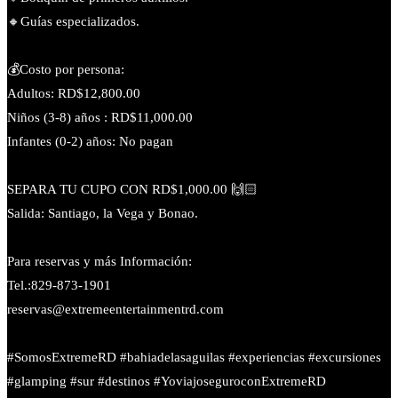
🔸️Guías especializados.
💰Costo por persona:
Adultos: RD$12,800.00
Niños (3-8) años : RD$11,000.00
Infantes (0-2) años: No pagan
SEPARA TU CUPO CON RD$1,000.00 🙌🏻
Salida: Santiago, la Vega y Bonao.
Para reservas y más Información:
Tel.:829-873-1901
reservas@extremeentertainmentrd.com
#SomosExtremeRD #bahiadelasaguilas #experiencias #excursiones
#glamping #sur #destinos #YoviajoseguroconExtremeRD