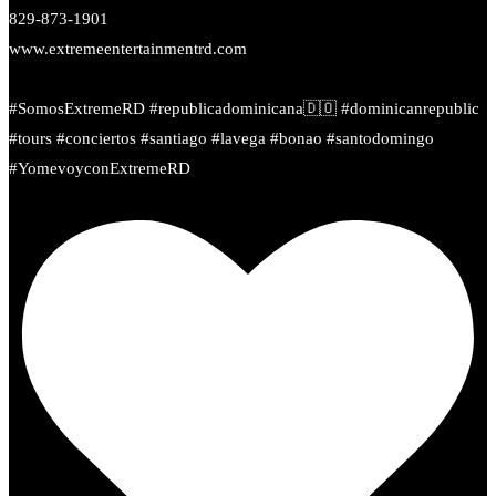
829-873-1901
www.extremeentertainmentrd.com
#SomosExtremeRD #republicadominicana🇩🇴 #dominicanrepublic
#tours #conciertos #santiago #lavega #bonao #santodomingo
#YomevoyconExtremeRD