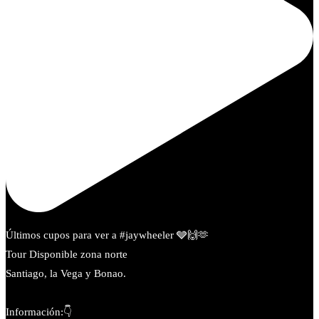
Últimos cupos para ver a #jaywheeler 🩶🙌🫶
Tour Disponible zona norte
Santiago, la Vega y Bonao.
Información:👇