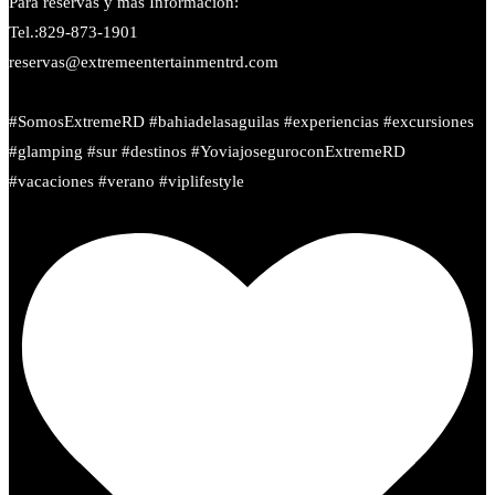
Para reservas y más Información:
Tel.:829-873-1901
reservas@extremeentertainmentrd.com
#SomosExtremeRD #bahiadelasaguilas #experiencias #excursiones
#glamping #sur #destinos #YoviajoseguroconExtremeRD
#vacaciones #verano #viplifestyle