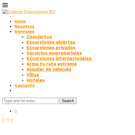
Inicio
Nosotros
Servicios
Conciertos
Excursiones abiertas
Excursiones privadas
Servicios empresariales
Excursiones internacionales
Arma tu ruta extreme
Alquiler de vehículo
Villas
Hoteles
Contacto
Search
0