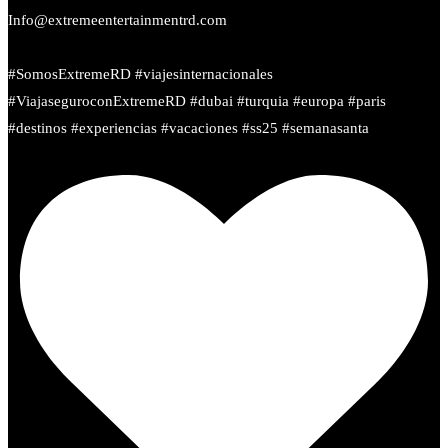
Info@extremeentertainmentrd.com
#SomosExtremeRD #viajesinternacionales
#ViajaseguroconExtremeRD #dubai #turquia #europa #paris
#destinos #experiencias #vacaciones #ss25 #semanasanta