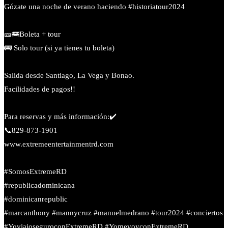
Gózate una noche de verano haciendo #historiatour2024
🎫🚌Boleta + tour
🚌 Solo tour (si ya tienes tu boleta)
Salida desde Santiago, La Vega y Bonao.
Facilidades de pagos!!
Para reservas y más información:✔️
📞829-873-1901
www.extremeentertainmentrd.com
#SomosExtremeRD
#republicadominicana
#dominicanrepublic
#marcanthony #mannycruz #manuelmedrano #tour2024 #conciertos
#YoviajoseguroconExtremeRD #YomevoyconExtremeRD